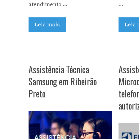
atendimento …
…
Leia mais
Leia 
Assistência Técnica
Assist
Samsung em Ribeirão
Microo
Preto
telefo
autori