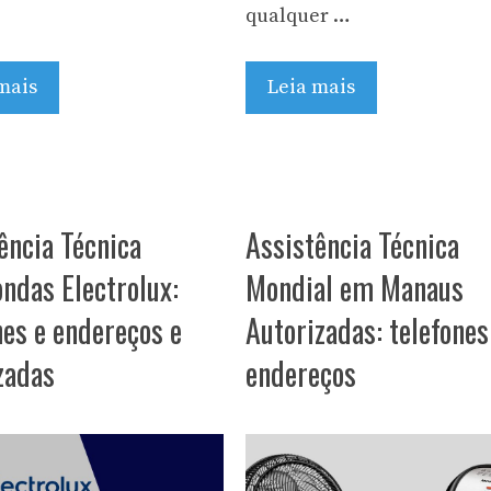
qualquer …
Leia mais
mais
ência Técnica
Assistência Técnica
ndas Electrolux:
Mondial em Manaus
nes e endereços e
Autorizadas: telefones
zadas
endereços