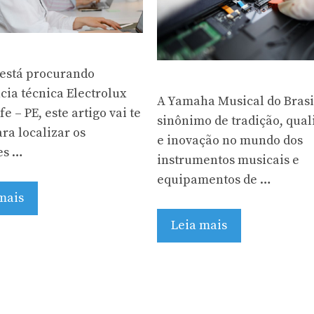
 está procurando
cia técnica Electrolux
A Yamaha Musical do Brasi
e – PE, este artigo vai te
sinônimo de tradição, qual
ra localizar os
e inovação no mundo dos
es …
instrumentos musicais e
equipamentos de …
mais
Leia mais