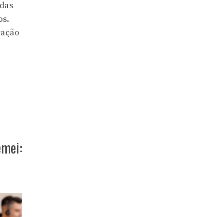
idas
os.
vação
emei: