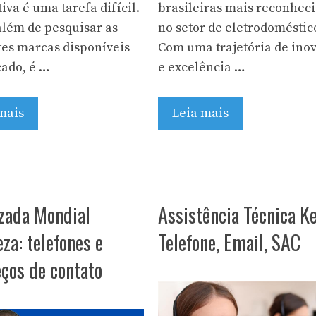
va é uma tarefa difícil.
brasileiras mais reconhec
 além de pesquisar as
no setor de eletrodoméstic
tes marcas disponíveis
Com uma trajetória de ino
ado, é …
e excelência …
mais
Leia mais
zada Mondial
Assistência Técnica K
eza: telefones e
Telefone, Email, SAC
ços de contato