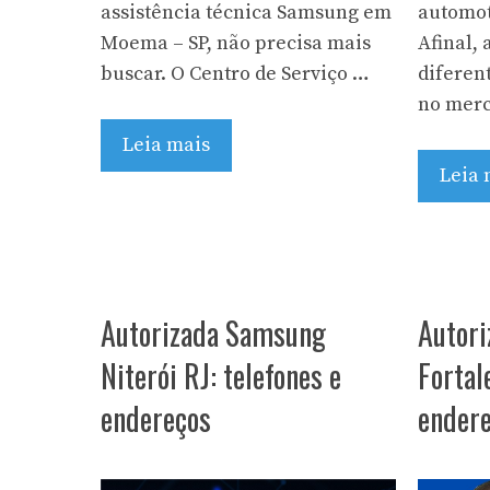
assistência técnica Samsung em
automoti
Moema – SP, não precisa mais
Afinal,
buscar. O Centro de Serviço …
diferen
no merc
Leia mais
Leia 
Autorizada Samsung
Autori
Niterói RJ: telefones e
Fortal
endereços
endere