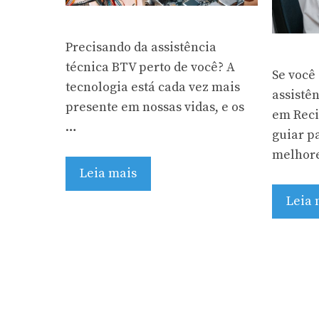
Precisando da assistência
técnica BTV perto de você? A
Se você
tecnologia está cada vez mais
assistên
presente em nossas vidas, e os
em Recif
…
guiar pa
melhor
Leia mais
Leia 