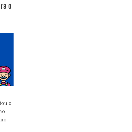
ra o
tou o
ao
 no