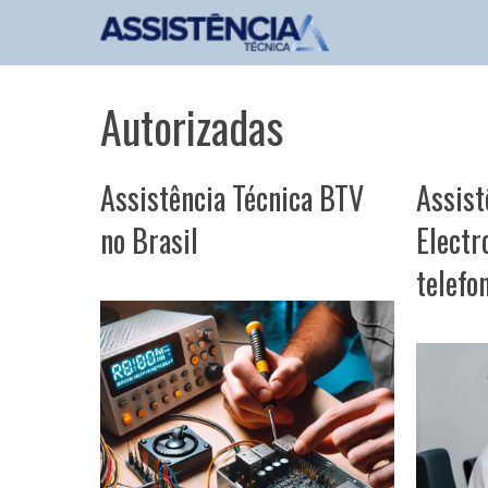
Pular
para
o
conteúdo
Autorizadas
Assistência Técnica BTV
Assist
no Brasil
Electr
telefo