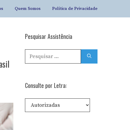
os
Quem Somos
Política de Privacidade
Pesquisar Assistência
Pesquisar
por:
asil
e
Consulte por Letra:
Consulte
por
Letra: