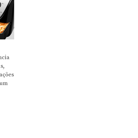
ncia
s,
mações
 um