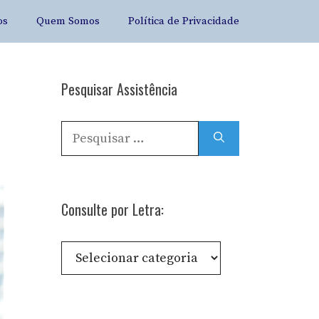
os
Quem Somos
Política de Privacidade
Pesquisar Assistência
Pesquisar
por:
Consulte por Letra:
Consulte
por
Letra: