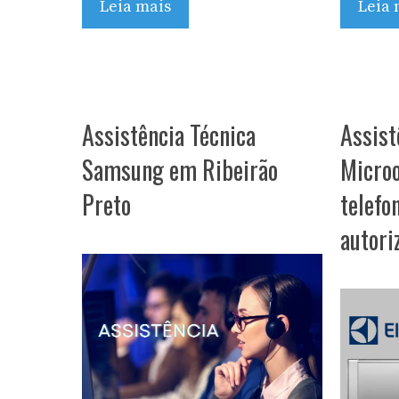
Leia mais
Leia 
Assistência Técnica
Assist
Samsung em Ribeirão
Microo
Preto
telefo
autori