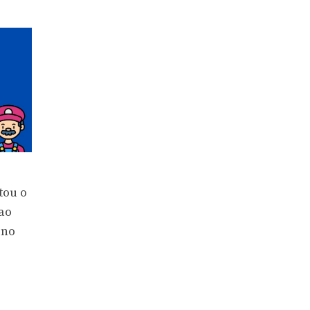
tou o
ao
 no