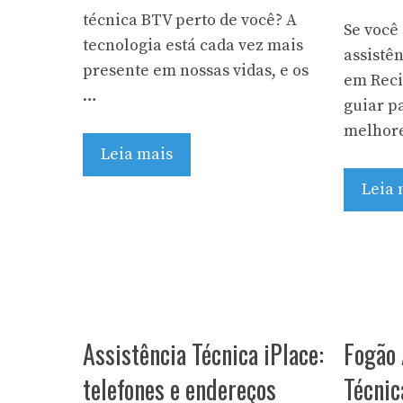
técnica BTV perto de você? A
Se você
tecnologia está cada vez mais
assistên
presente em nossas vidas, e os
em Recif
…
guiar pa
melhor
Leia mais
Leia 
Assistência Técnica iPlace:
Fogão 
telefones e endereços
Técnic