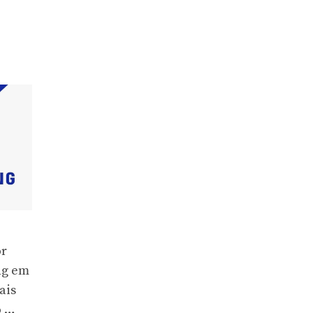
or
ng em
ais
o …