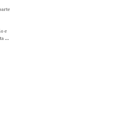
parte
,
ão e
ta …