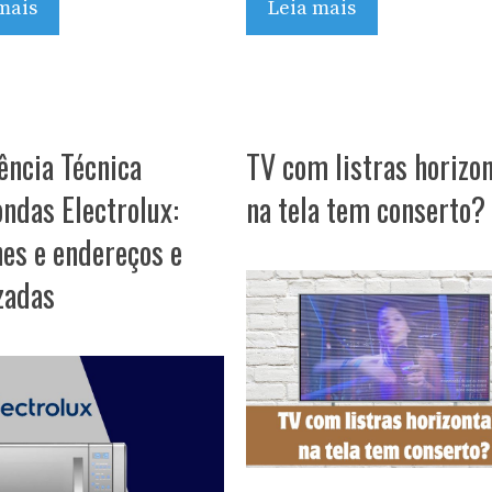
Leia mais
mais
ência Técnica
TV com listras horizon
ndas Electrolux:
na tela tem conserto?
nes e endereços e
zadas