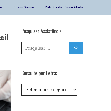
os
Quem Somos
Política de Privacidade
Pesquisar Assistência
asil
e
Pesquisar
por:
Consulte por Letra:
Consulte
por
Letra: