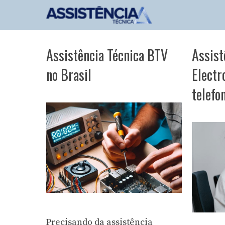
Pular
para
o
conteúdo
Assistência Técnica BTV
Assist
no Brasil
Electr
telefo
Precisando da assistência