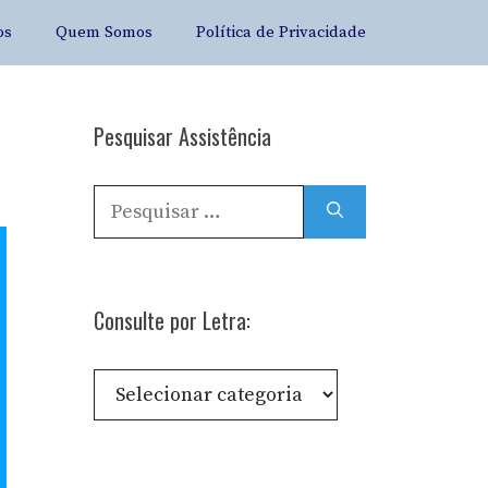
os
Quem Somos
Política de Privacidade
Pesquisar Assistência
Pesquisar
por:
Consulte por Letra:
Consulte
por
Letra: