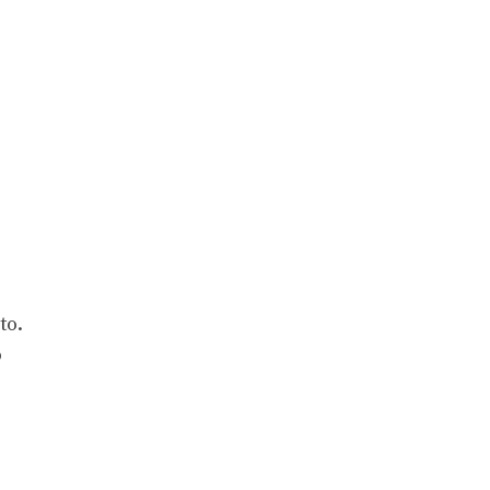
to.
o