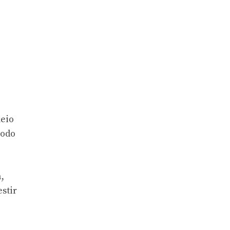
meio
íodo
,
stir