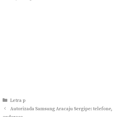
Categorias
Letra p
Autorizada Samsung Aracaju Sergipe: telefone,