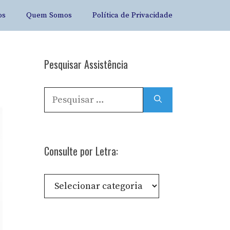
os
Quem Somos
Política de Privacidade
Pesquisar Assistência
Pesquisar
por:
Consulte por Letra:
Consulte
por
Letra: