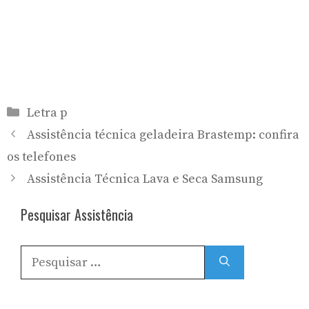
Categorias
Letra p
Assistência técnica geladeira Brastemp: confira
os telefones
Assistência Técnica Lava e Seca Samsung
Pesquisar Assistência
Pesquisar
por: