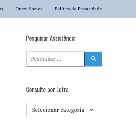
os
Quem Somos
Política de Privacidade
Pesquisar Assistência
Pesquisar
por:
Consulte por Letra:
Consulte
por
Letra: