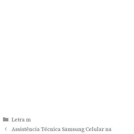
Categorias
Letra m
Assistência Técnica Samsung Celular na