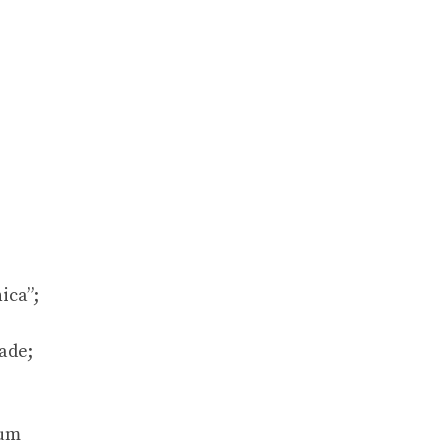
ica”;
ade;
 um