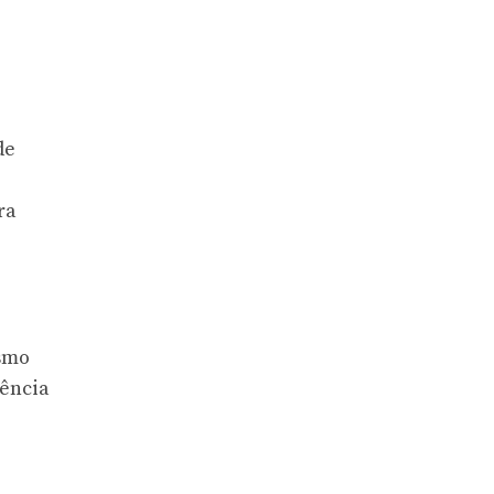
de
ra
ismo
tência