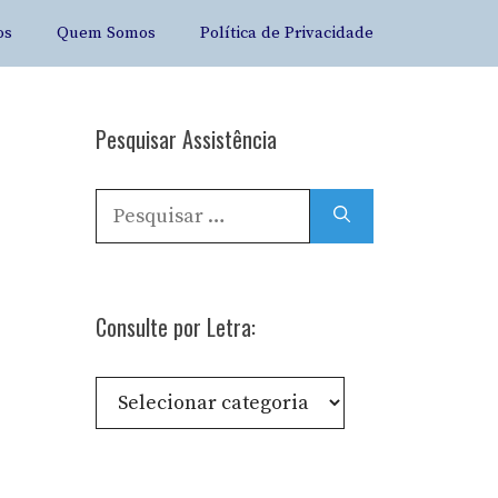
os
Quem Somos
Política de Privacidade
Pesquisar Assistência
Pesquisar
por:
Consulte por Letra:
Consulte
por
Letra: