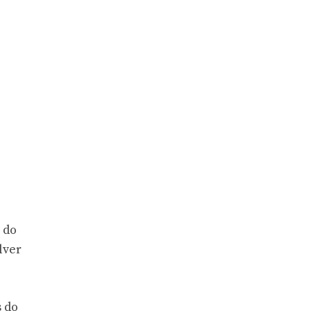
 do
lver
s do