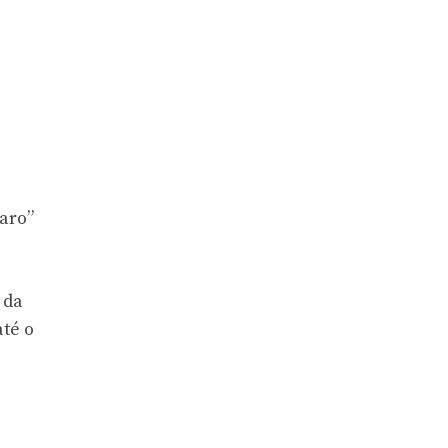
aro”
 da
té o