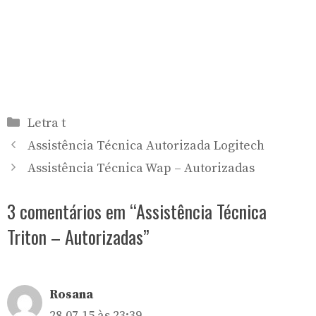
Categorias
Letra t
Assistência Técnica Autorizada Logitech
Assistência Técnica Wap – Autorizadas
3 comentários em “Assistência Técnica
Triton – Autorizadas”
Rosana
28.07.15 às 23:39