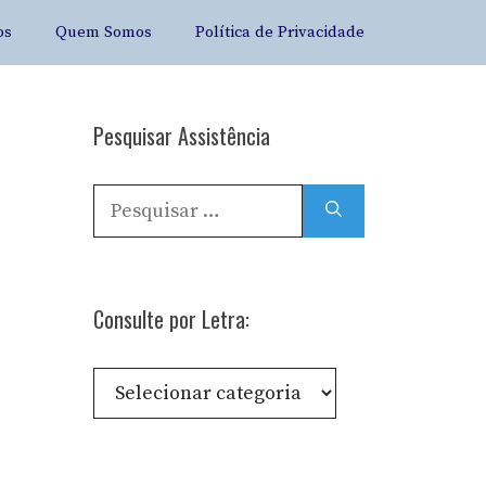
os
Quem Somos
Política de Privacidade
Pesquisar Assistência
Pesquisar
por:
Consulte por Letra:
Consulte
por
Letra: