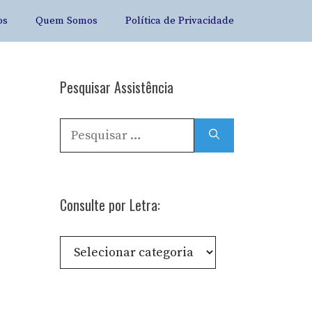
os
Quem Somos
Política de Privacidade
Pesquisar Assistência
Pesquisar
por:
Consulte por Letra:
Consulte
por
Letra: