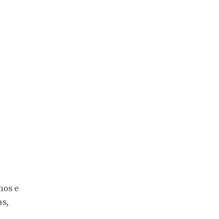
mos e
as,