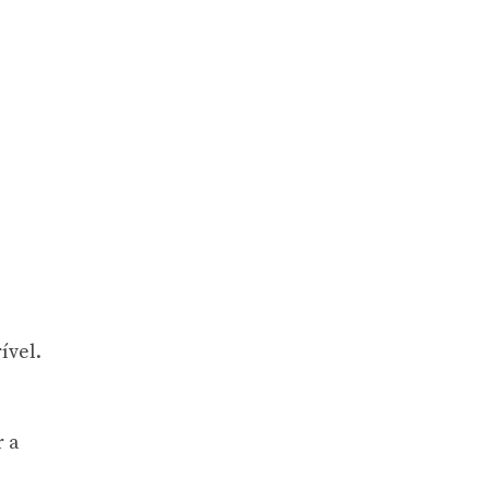
ível.
r a