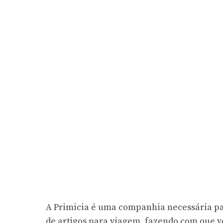
A Primicia é uma companhia necessária par
de artigos para viagem, fazendo com que v