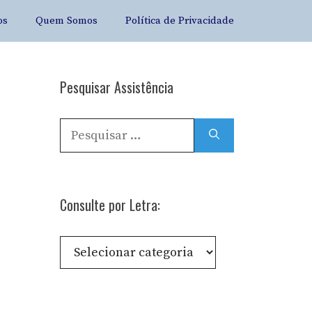
os
Quem Somos
Política de Privacidade
Pesquisar Assistência
Pesquisar
por:
Consulte por Letra:
Consulte
por
Letra: