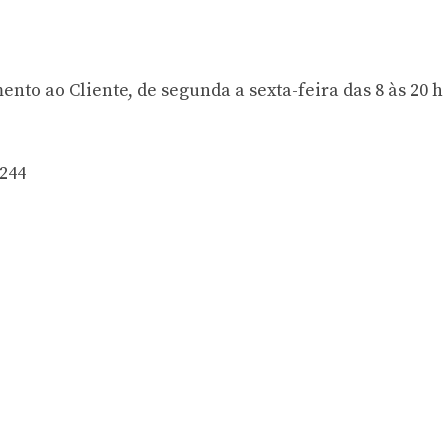
ento ao Cliente, de s
egunda a sexta-feira das 8 às 20 h
1244