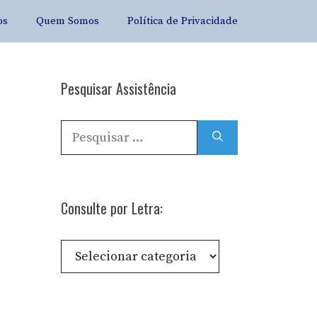
os
Quem Somos
Política de Privacidade
Pesquisar Assistência
Pesquisar
por:
Consulte por Letra:
Consulte
por
Letra: