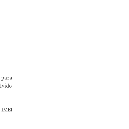
 para
lvido
e IMEI