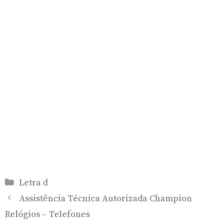
Categorias
Letra d
Assistência Técnica Autorizada Champion
Relógios – Telefones