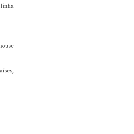
linha
 mouse
aíses,