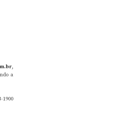
om.br
,
ando a
3-1900