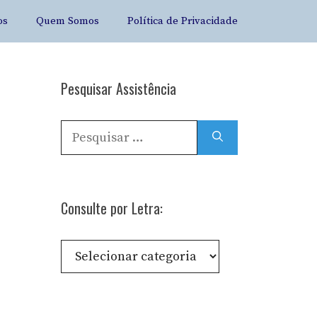
os
Quem Somos
Política de Privacidade
Pesquisar Assistência
Pesquisar
por:
Consulte por Letra:
Consulte
por
Letra: