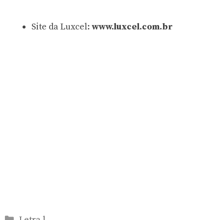
Site da Luxcel:
www.luxcel.com.br
Categorias
Letra l