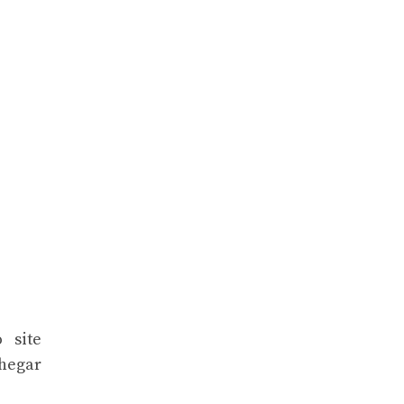
 site
chegar