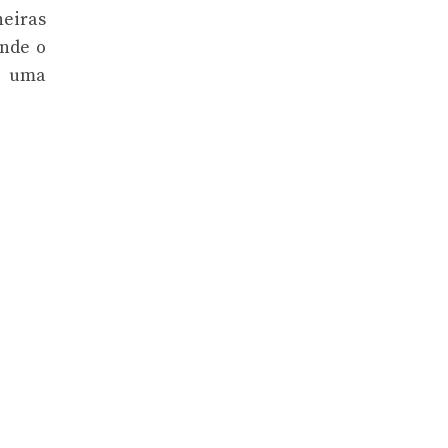
neiras
onde o
r uma