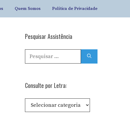
os
Quem Somos
Política de Privacidade
Pesquisar Assistência
Pesquisar
por:
Consulte por Letra:
Consulte
por
Letra: