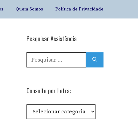
os
Quem Somos
Política de Privacidade
Pesquisar Assistência
Pesquisar
por:
Consulte por Letra:
Consulte
por
Letra: