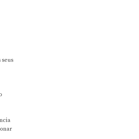
s seus
o
ência
ionar