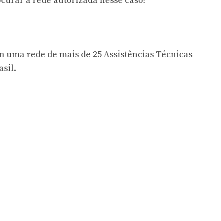
urar a rede autorizada nesse caso!
 uma rede de mais de 25 Assistências Técnicas
sil.