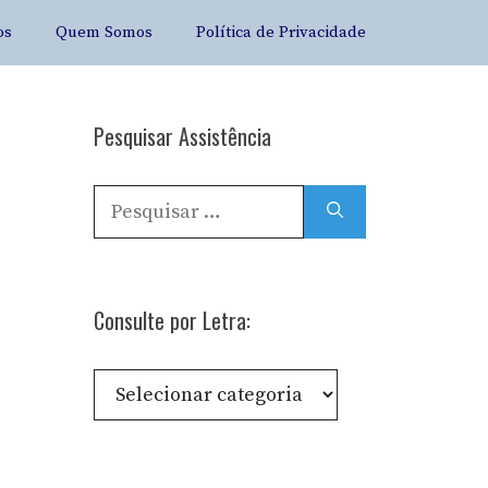
os
Quem Somos
Política de Privacidade
Pesquisar Assistência
Pesquisar
por:
Consulte por Letra:
Consulte
por
Letra: