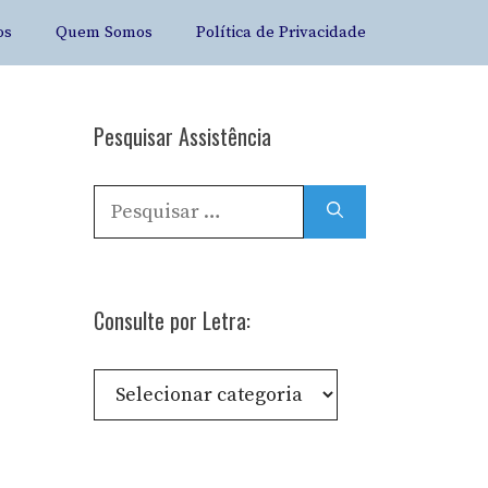
os
Quem Somos
Política de Privacidade
Pesquisar Assistência
Pesquisar
por:
Consulte por Letra:
Consulte
por
Letra: