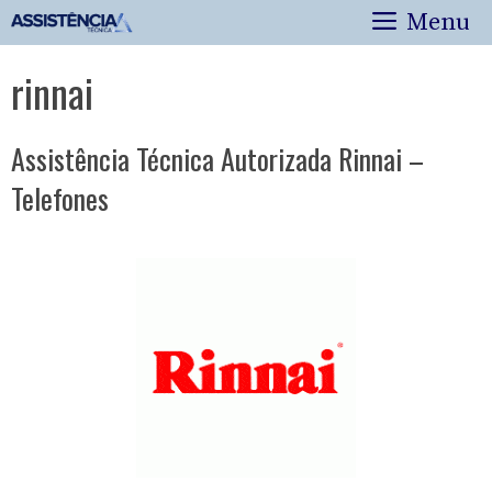
Pular
Menu
para
o
rinnai
conteúdo
Assistência Técnica Autorizada Rinnai –
Telefones