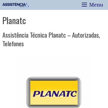
Pular
Menu
para
o
Planatc
conteúdo
Assistência Técnica Planatc – Autorizadas,
Telefones