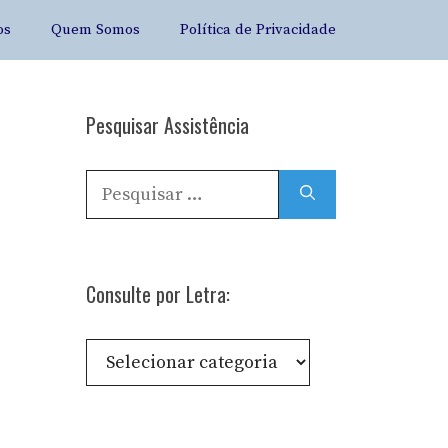
os
Quem Somos
Política de Privacidade
Pesquisar Assistência
Pesquisar
por:
Consulte por Letra:
Consulte
por
Letra: