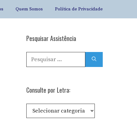
os
Quem Somos
Política de Privacidade
Pesquisar Assistência
Pesquisar
por:
Consulte por Letra:
Consulte
por
Letra: