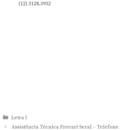
(12) 3128.3932
Categorias
Letra l
Assistência Técnica Freeart Seral – Telefone