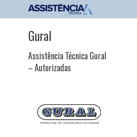
Pular
para
o
conteúdo
Gural
Assistência Técnica Gural
– Autorizadas