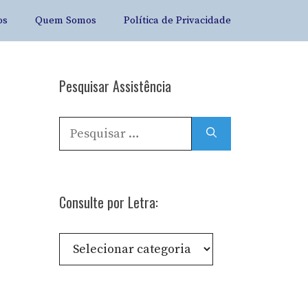
os
Quem Somos
Política de Privacidade
Pesquisar Assistência
Pesquisar
por:
Consulte por Letra:
Consulte
por
Letra: