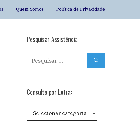
os
Quem Somos
Política de Privacidade
Pesquisar Assistência
Pesquisar
por:
Consulte por Letra:
Consulte
por
Letra: