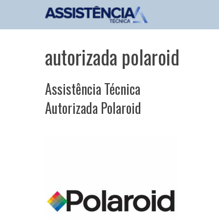
Pular
para
o
conteúdo
autorizada polaroid
Assistência Técnica
Autorizada Polaroid