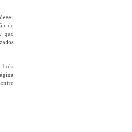
 dever
ção de
e que
izados
 link:
página
 entre