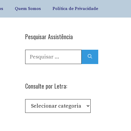
os
Quem Somos
Política de Privacidade
Pesquisar Assistência
Pesquisar
por:
Consulte por Letra:
Consulte
por
Letra: