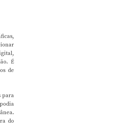
ficas,
cionar
gital,
ão. É
cos de
s para
 podia
tânea.
ra do