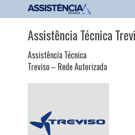
Pular
para
o
conteúdo
Assistência Técnica Trev
Assistência Técnica
Treviso – Rede Autorizada