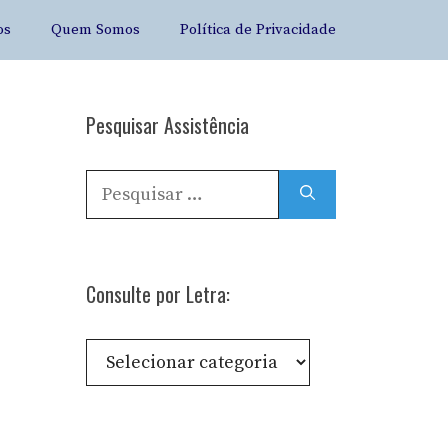
os
Quem Somos
Política de Privacidade
Pesquisar Assistência
Pesquisar
por:
Consulte por Letra:
Consulte
por
Letra: