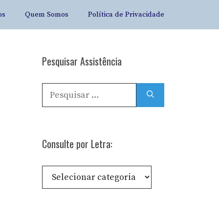
os
Quem Somos
Política de Privacidade
Pesquisar Assistência
Pesquisar
por:
Consulte por Letra:
Consulte
por
Letra: