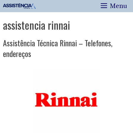
Pular
Menu
para
o
assistencia rinnai
conteúdo
Assistência Técnica Rinnai – Telefones,
endereços