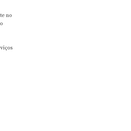
te no
do
rviços