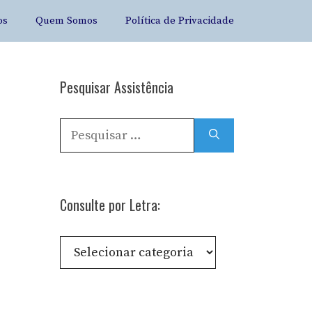
os
Quem Somos
Política de Privacidade
Pesquisar Assistência
Pesquisar
por:
Consulte por Letra:
Consulte
por
Letra: