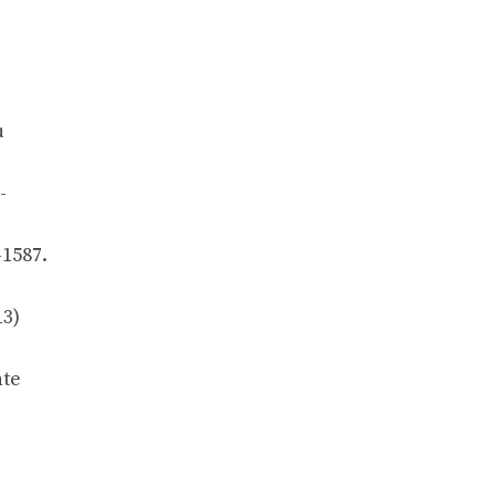
u
-
1587.
13)
nte