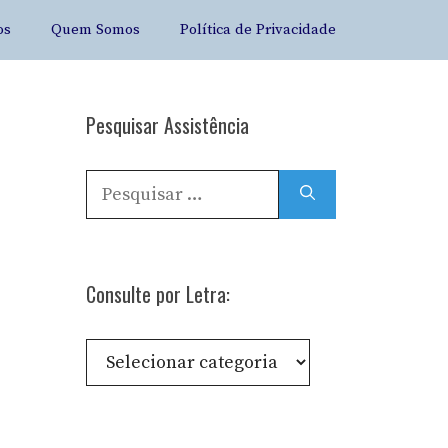
os
Quem Somos
Política de Privacidade
Pesquisar Assistência
Pesquisar
por:
Consulte por Letra:
Consulte
por
Letra: