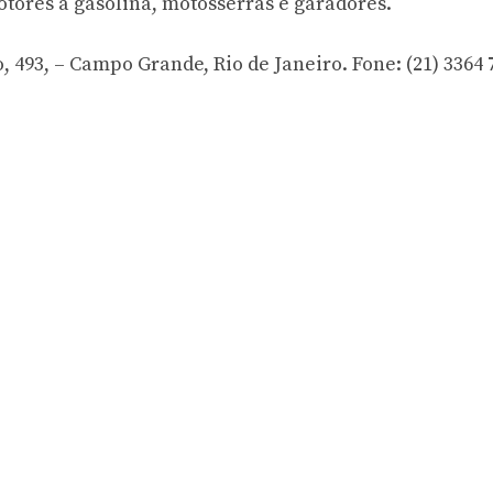
otores a gasolina, motosserras e garadores.
493, – Campo Grande, Rio de Janeiro. Fone: (21) 3364 