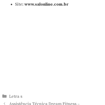
Site:
www.salonline.com.br
Categorias
Letra s
Assistência Técnica Dream Fitness –