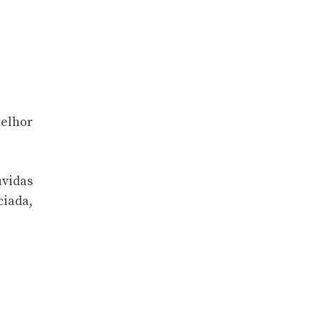
elhor
úvidas
ciada,