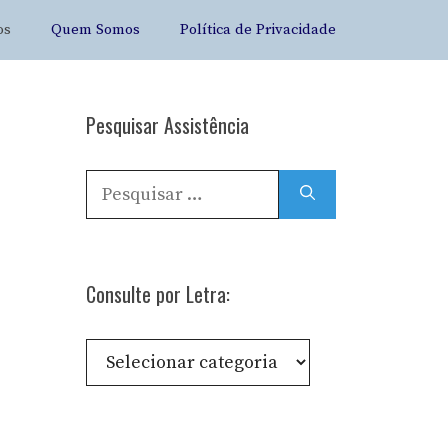
os
Quem Somos
Política de Privacidade
Pesquisar Assistência
Pesquisar
por:
Consulte por Letra:
Consulte
por
Letra: