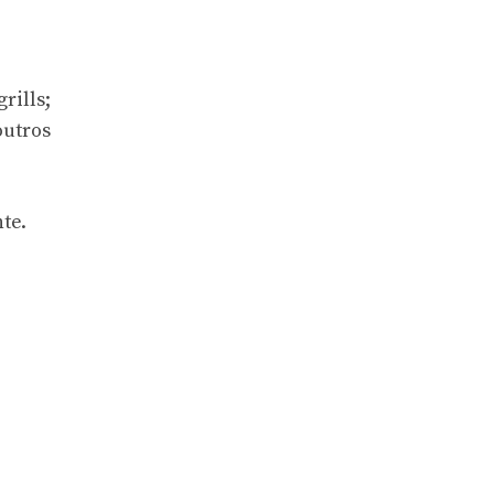
ills;
outros
te.