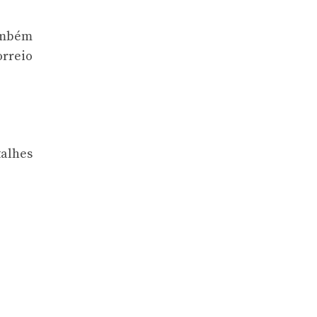
também
rreio
talhes