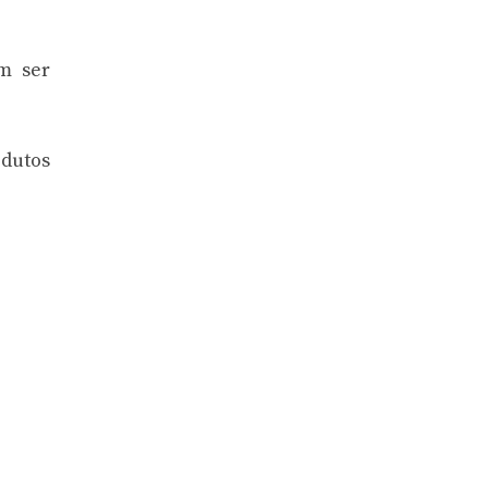
m ser
odutos