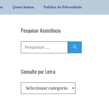
os
Quem Somos
Política de Privacidade
Pesquisar Assistência
Pesquisar
por:
Consulte por Letra:
Consulte
por
Letra: