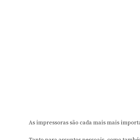
As impressoras são cada mais mais importa
Tanto para assuntos pessoais, como també