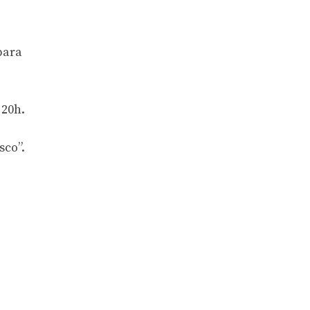
para
 20h.
sco”.