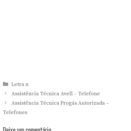
Categorias
Letra n
Assistência Técnica Avell – Telefone
Assistência Técnica Progás Autorizada –
Telefones
Deixe um comentário