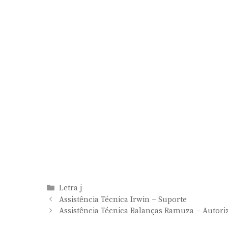
Categorias
Letra j
Assistência Técnica Irwin – Suporte
Assistência Técnica Balanças Ramuza – Autori