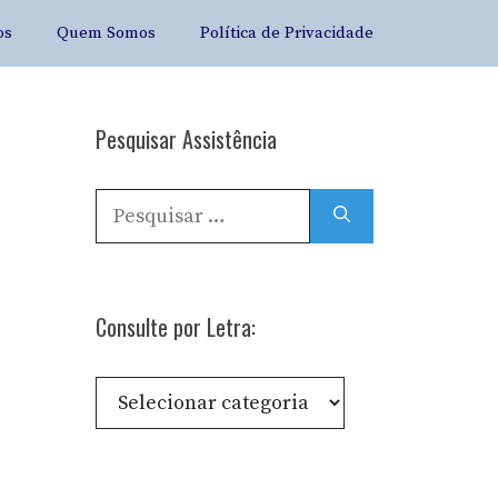
os
Quem Somos
Política de Privacidade
Pesquisar Assistência
Pesquisar
por:
Consulte por Letra:
Consulte
por
Letra: