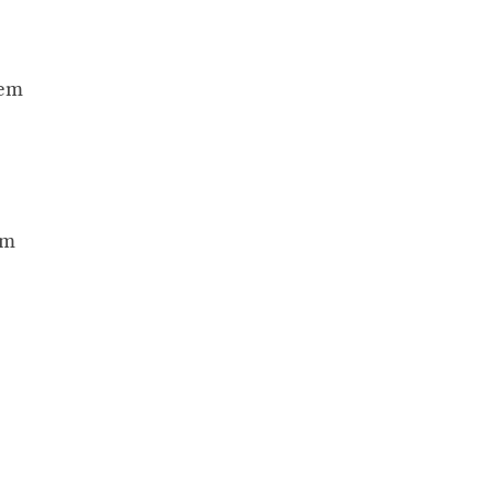
 em
em