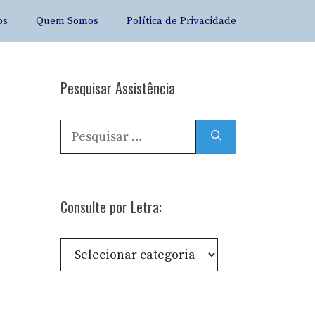
os
Quem Somos
Política de Privacidade
Pesquisar Assistência
Pesquisar
por:
Consulte por Letra:
Consulte
por
Letra: