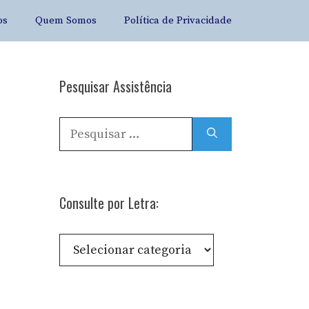
os
Quem Somos
Política de Privacidade
Pesquisar Assistência
Pesquisar
por:
Consulte por Letra:
Consulte
por
Letra: