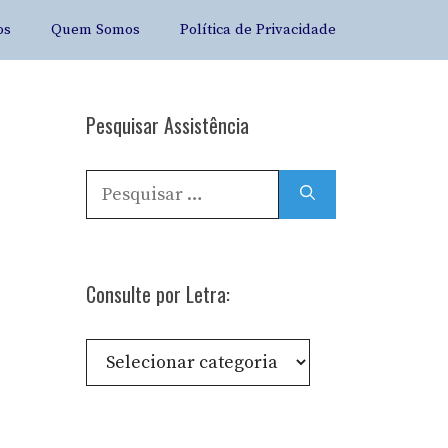
os
Quem Somos
Política de Privacidade
Pesquisar Assistência
Pesquisar
por:
Consulte por Letra:
Consulte
por
Letra: