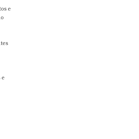
os e
lo
ntes
 e