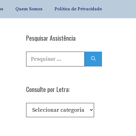
os
Quem Somos
Política de Privacidade
Pesquisar Assistência
Pesquisar
por:
Consulte por Letra:
Consulte
por
Letra: