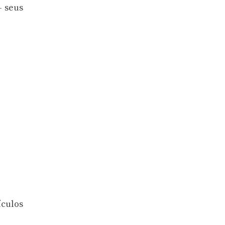
– seus
ículos