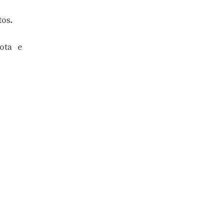
tos.
rota e