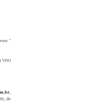
menu “
da VDO
om.br
,
30, de