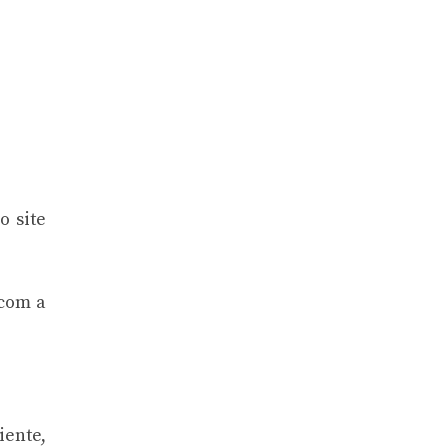
o site
 com a
ente,