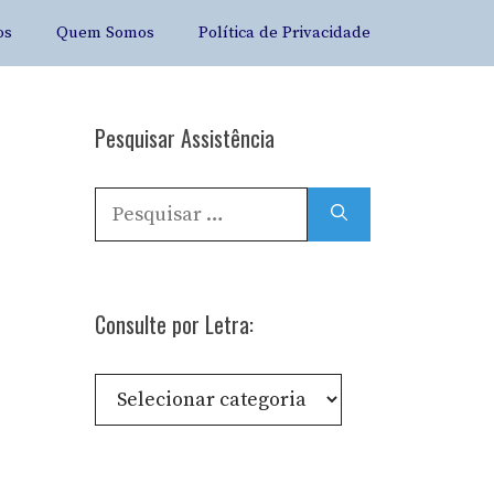
os
Quem Somos
Política de Privacidade
Pesquisar Assistência
Pesquisar
por:
Consulte por Letra:
Consulte
por
Letra: