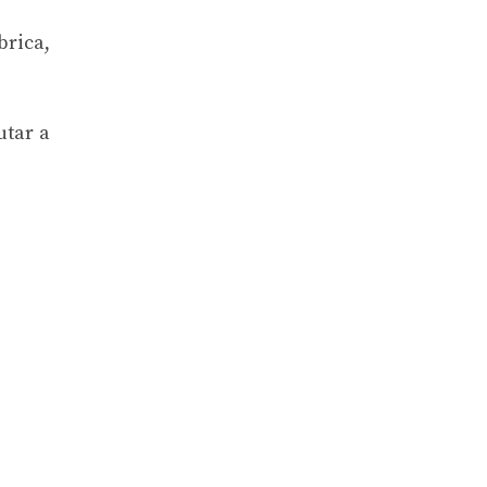
brica,
utar a