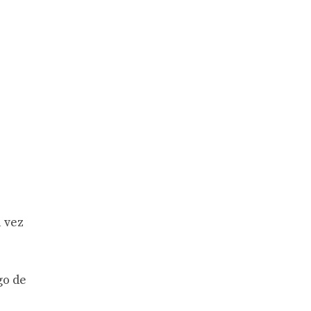
 vez
go de