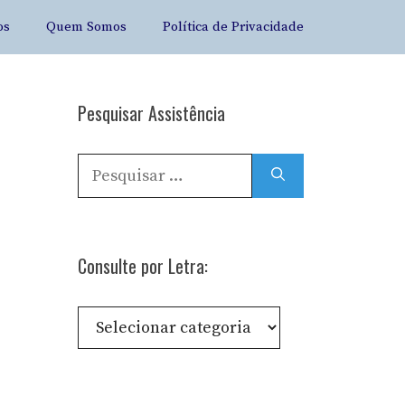
os
Quem Somos
Política de Privacidade
Pesquisar Assistência
Pesquisar
por:
Consulte por Letra:
Consulte
por
Letra: