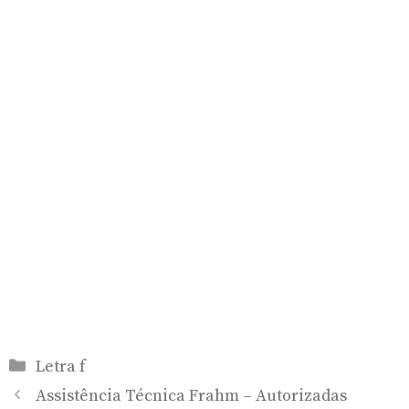
Categorias
Letra f
Assistência Técnica Frahm – Autorizadas