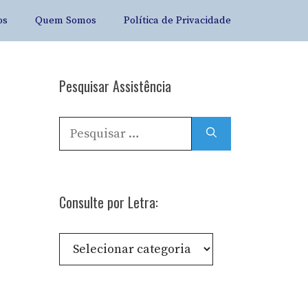
os
Quem Somos
Política de Privacidade
Pesquisar Assistência
Pesquisar
por:
Consulte por Letra:
Consulte
por
Letra: