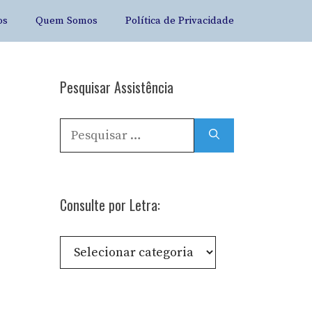
os
Quem Somos
Política de Privacidade
Pesquisar Assistência
Pesquisar
por:
Consulte por Letra:
Consulte
por
Letra: