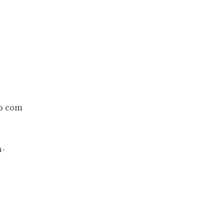
to com
a-