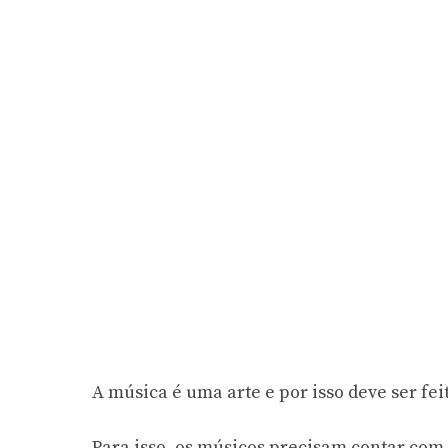
A música é uma arte e por isso deve ser fei
Para isso, os músicos precisam contar com