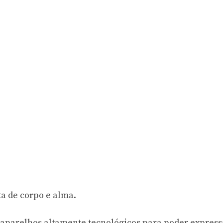
ta de corpo e alma.
 aparelhos altamente tecnológicos para poder express