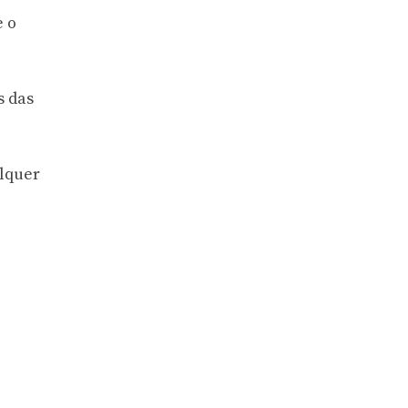
e o
s das
alquer