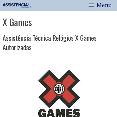
Pular
Menu
para
o
X Games
conteúdo
Assistência Técnica Relógios X Games –
Autorizadas